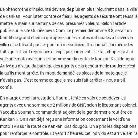
Le phénomène d’insécurité devient de plus en plus récurrent dans la ville
de Kankan. Pour lutter contre ce fléau, les agents de sécurité ont réussi à
mettre la main sur certains de ces présumés voleurs. Selon l’article
publié sur le site Guinéenews.Com, Le premier dénommé S S, serait un
bandit de grand chemin qui opère sur les routes nationales à travers la
ville en se faisant passer pour un mécanicien. Il reconnaît, lui-même les
faits qui lui sont reprochés et explique comment il se fait choper : « J’ai
volé une moto avec un vieil homme sur la route de Kankan Kissidougou.
Arrivé au niveau du barrage des agents de la gendarmerie routière, c’est
là qu’ils m’ont arrêté. Ils m’ont demandé les pièces de la moto que je
n’avais pas. C’est comme ça que je me suis fait arrêter», nous a-t-il
confié.
En marge de son arrestation, il aurait tenté en vain de soudoyer les
agents avec une somme de 2 millions de GNF, selon le lieutenant-colonel,
Yacouba Soumah, commandant adjoint de la gendarmerie routière de
Kankan :« On avait déjà reçu une information concernant le vol d’une
moto TVS sur la route de Kankan Kissidougou. On a pris les dispositions
pour renforcer le contrôle. Et vers 12 heures, cet individu est arrivé. On l’a