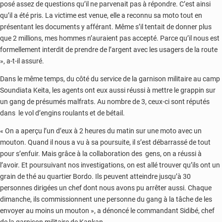
posé assez de questions qu’il ne parvenait pas à répondre. C’est ainsi
qu’il a été pris. La victime est venue, elle a reconnu sa moto tout en
présentant les documents y afférant. Même s’il tentait de donner plus
que 2 millions, mes hommes n’auraient pas accepté. Parce qu’il nous est
formellement interdit de prendre de l’argent avec les usagers de la route
», a-t-il assuré.
Dans le même temps, du côté du service de la garnison militaire au camp
Soundiata Keita, les agents ont eux aussi réussi à mettre le grappin sur
un gang de présumés malfrats. Au nombre de 3, ceux-ci sont réputés
dans le vol d’engins roulants et de bétail.
« On a aperçu l’un d’eux à 2 heures du matin sur une moto avec un
mouton. Quand il nous a vu à sa poursuite, il s’est débarrassé de tout
pour s’enfuir. Mais grâce à la collaboration des gens, on a réussi à
l’avoir. Et poursuivant nos investigations, on est allé trouver qu’ils ont un
grain de thé au quartier Bordo. Ils peuvent atteindre jusqu’à 30
personnes dirigées un chef dont nous avons pu arrêter aussi. Chaque
dimanche, ils commissionnent une personne du gang à la tâche de les
envoyer au moins un mouton », a dénoncé le commandant Sidibé, chef
de la garnison militaire de Kankan.