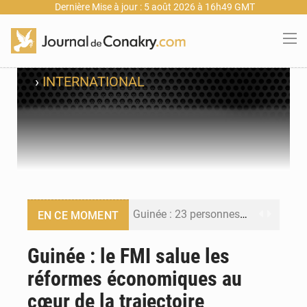
Dernière Mise à jour : 5 août 2026 à 16h49 GMT
›
INTERNATIONAL
Guinée : 23 personnes interpellées après les affrontements entre Bankoumana et Djoma Balandou à Mandiana
EN CE MOMENT
Guinée : Amara Camara prend la coordination de l’action de l’État en l’absence du président Mamadi Doumbouya
Guinée : le FMI salue les
réformes économiques au
Forces Vives en Guinée : la coalition critique la gestion de Mamadi Doumbouya
cœur de la trajectoire
Guinée : Conakry explore un partenariat avec le groupe égyptien The Arab Contractors pour accélérer ses grands projets