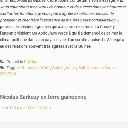
et la république de Guinée »
, écrit Alpha Condé dans son message.
« En
vous souhaitant mes vœux de bonheur et de succès dans vos hautes et
exaltantes fonctions, je vous prie d’agréer Excellence monsieur le
président et cher frère l’assurance de ma très haute considération »
,
poursuit le président guinéen qui a accueilli récemment à Conakry
l’ancien président Me Abdoulaye Wade à qui il a demandé de calmer le
climat politique dans son pays en vue d’un scrutin apaisé. Le Sénégal a
eu des relations souvent très agitées avec la Guinée.
Posted in
Politique
Tagged
Abdoulaye Wade
,
Guinée
,
Macky Sall
,
Ousmane Sonko
,
SENEGAL
Nicolas Sarkozy en terre guinéenne
POSTED ON
22 FÉVRIER 2019