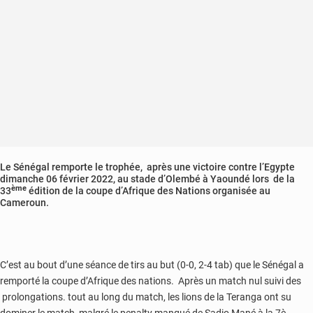
Le Sénégal remporte le trophée, après une victoire contre l’Egypte
dimanche 06 février 2022, au stade d’Olembé à Yaoundé lors de la
ème
33
édition de la coupe d’Afrique des Nations organisée au
Cameroun.
C’est au bout d’une séance de tirs au but (0-0, 2-4 tab) que le Sénégal a
remporté la coupe d’Afrique des nations. Après un match nul suivi des
prolongations. tout au long du match, les lions de la Teranga ont su
dominer le match, malgré le penalty manqué de Sadio Mané à la 7è