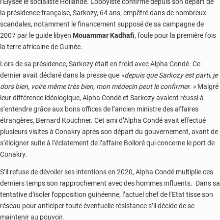
l’Elysée le socialiste Hollande. Lobbyiste confirmé depuis son départ de
la présidence française, Sarkozy, 64 ans, empêtré dans de nombreux
scandales, notamment le financement supposé de sa campagne de
2007 par le guide libyen
Mouammar Kadhafi
, foule pour la première fois
la terre africaine de Guinée.
Lors de sa présidence, Sarkozy était en froid avec Alpha Condé. Ce
dernier avait déclaré dans la presse que
«depuis que Sarkozy est parti, je
dors bien, voire même très bien, mon médecin peut le confirmer. »
Malgré
leur différence idéologique, Alpha Condé et Sarkozy avaient réussi à
s’entendre grâce aux bons offices de l’ancien ministre des affaires
étrangères, Bernard Kouchner. Cet ami d’Alpha Condé avait effectué
plusieurs visites à Conakry après son départ du gouvernement, avant de
s’éloigner suite à l’éclatement de l’affaire Bolloré qui concerne le port de
Conakry.
S’il refuse de dévoiler ses intentions en 2020, Alpha Condé multiplie ces
derniers temps son rapprochement avec des hommes influents. Dans sa
tentative d’isoler l’opposition guinéenne, l’actuel chef de l’Etat tisse son
réseau pour anticiper toute éventuelle résistance s’il décide de se
maintenir au pouvoir.