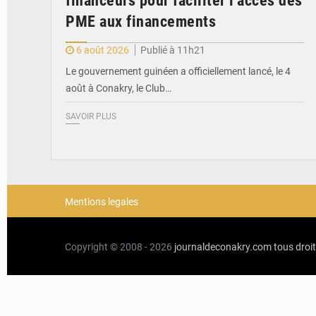
financeurs pour faciliter l’accès des
PME aux financements
6 août 2026
Publié à 11h21
Le gouvernement guinéen a officiellement lancé, le 4
août à Conakry, le Club…
SAVOIR PLUS
Mentions legales
Copyright © 2008 - 2026
journaldeconakry.com
tous droi