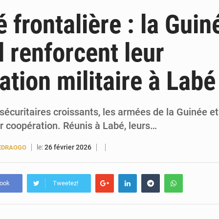
5 août 2026
Guinée : 23 personnes interpellées après les affrontements entre Bankoumana
 frontalière : la Guin
5 août 2026
Guinée : Amara Camara prend la coordination de l’action de l’État en l’absence
 renforcent leur
5 août 2026
Forces Vives en Guinée : la coalition critique la gesti
ation militaire à Labé
4 août 2026
Guinée : Conakry explore un partenariat avec le groupe égyptien The Arab Contractors 
sécuritaires croissants, les armées de la Guinée e
r coopération. Réunis à Labé, leurs…
le:
26 février 2026
EDRAOGO
book
Tweetez!