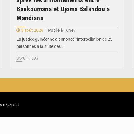
après les affrontements entre
Bankoumana et Djoma Balandou à
Mandiana
5 août 2026
Publié à 16h49
La justice guinéenne a annoncé l’interpellation de 23
personnes à la suite des…
SAVOIR PLUS
ts reservés