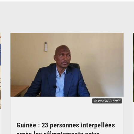
© VISION GUINÉE
Guinée : 23 personnes interpellées