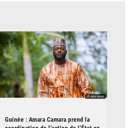
© Apa news
Guinée : Amara Camara prend la