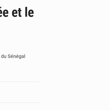
 et Djoma Balandou à Mandiana
ée et le
 du président Mamadi Doumbouya
on de Mamadi Doumbouya
pour accélérer ses grands projets
t du Sénégal