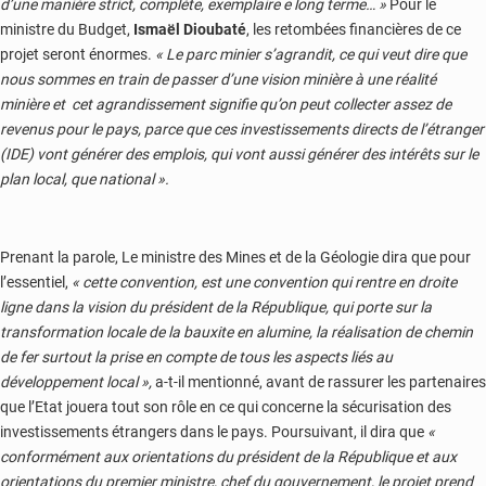
d’une manière strict, complète, exemplaire e long terme… »
Pour le
ministre du Budget,
Ismaël Dioubaté
, les retombées financières de ce
projet seront énormes.
« Le parc minier s’agrandit, ce qui veut dire que
nous sommes en train de passer d’une vision minière à une réalité
minière et cet agrandissement signifie qu’on peut collecter assez de
revenus pour le pays, parce que ces investissements directs de l’étranger
(IDE) vont générer des emplois, qui vont aussi générer des intérêts sur le
plan local, que national ».
Prenant la parole, Le ministre des Mines et de la Géologie dira que pour
l’essentiel,
« cette convention, est une convention qui rentre en droite
ligne dans la vision du président de la République, qui porte sur la
transformation locale de la bauxite en alumine, la réalisation de chemin
de fer surtout la prise en compte de tous les aspects liés au
développement local »,
a-t-il mentionné, avant de rassurer les partenaires
que l’Etat jouera tout son rôle en ce qui concerne la sécurisation des
investissements étrangers dans le pays. Poursuivant, il dira que
«
conformément aux orientations du président de la République et aux
orientations du premier ministre, chef du gouvernement, le projet prend