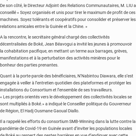
De son côté, le Directeur Adjoint des Relations Communautaires, M. LIU a
conseillé « Soyez organisés et unis pour tirer le maximum de profit de ces
machines. Soyez tolérants et coopératifs pour consolider et préserver les
relations amicales entre la Guinée et la Chine. »
A la rencontre, le secrétaire général chargé des collectivités
décentralisées de Boké, Jean Béavogui a invité les jeunes à promouvoir
la cohabitation pacifique, en mettant un terme aux barrages, grèves,
manifestations et à la perturbation des activités minières pour le
bonheur des parties prenantes.
Quant à la porte-parole des bénéficiaires, N’Nabintou Diawara, elle s’est
engagée à veiller à l’entretien quotidien des plateformes et protéger les
installations du Consortium et l’ensemble de ses travailleurs.
« Les projets orientés vers le développement des collectivités locales se
sont multipliés à Boké.» a indiqué le Conseiller politique du Gouverneur
de Région, El Hadj Ousmane Gaoual Diallo.
Il a rappelé les efforts du consortium SMB-Winning dans la lutte contre la
pandémie de Covid-19 en Guinée avant d’inviter les populations locales
de Boké au respect des gestes barrières en vue d’endiguer avec cette