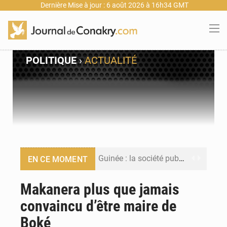
Dernière Mise à jour : 6 août 2026 à 16h34 GMT
POLITIQUE
›
ACTUALITÉ
Guinée : la société publique Nimba Mining Company signe sa première convention minière
EN CE MOMENT
Guinée : lancement du Club des financeurs pour faciliter l’accès des PME aux financements
Makanera plus que jamais
convaincu d’être maire de
Guinée : 23 personnes interpellées après les affrontements entre Bankoumana et Djoma Balandou à Mandiana
Boké
Guinée : Amara Camara prend la coordination de l’action de l’État en l’absence du président Mamadi Doumbouya