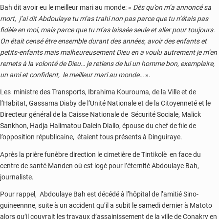
Bah dit avoir eu le meilleur mari au monde: «
Dès qu’on m’a annoncé sa
mort, j’ai dit Abdoulaye tu m’as trahi non pas parce que tu n’étais pas
fidèle en moi, mais parce que tu m’as laissée seule et aller pour toujours.
On était censé être ensemble durant des années, avoir des enfants et
petits-enfants mais malheureusement Dieu en a voulu autrement je m’en
remets à la volonté de Dieu… je retiens de lui un homme bon, exemplaire,
un ami et confident, le meilleur mari au monde…
».
Les ministre des Transports, Ibrahima Kourouma, de la Ville et de
l’Habitat, Gassama Diaby de l’Unité Nationale et de la Citoyenneté et le
Directeur général de la Caisse Nationale de Sécurité Sociale, Malick
Sankhon, Hadja Halimatou Dalein Diallo, épouse du chef de file de
l’opposition républicaine, étaient tous présents à Dinguiraye.
Après la prière funèbre direction le cimetière de Tintikolè en face du
centre de santé Manden où est logé pour l’éternité Abdoulaye Bah,
journaliste.
Pour rappel, Abdoulaye Bah est décédé à l’hôpital de l’amitié Sino-
guineennne, suite à un accident qu’il a subit le samedi dernier à Matoto
alors qu’il couvrait les travaux d’assainissement de la ville de Conakry en