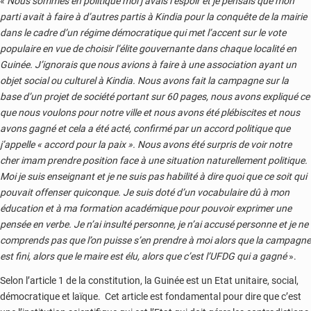
«
Nous sommes en politique moi j’avais l’espoir et je pensais que mon
parti avait à faire à d’autres partis à Kindia pour la conquête de la mairie
dans le cadre d’un régime démocratique qui met l’accent sur le vote
populaire en vue de choisir l’élite gouvernante dans chaque localité en
Guinée. J’ignorais que nous avions à faire à une association ayant un
objet social ou culturel à Kindia. Nous avons fait la campagne sur la
base d’un projet de société portant sur 60 pages, nous avons expliqué ce
que nous voulons pour notre ville et nous avons été plébiscites et nous
avons gagné et cela a été acté, confirmé par un accord politique que
j’appelle « accord pour la paix ». Nous avons été surpris de voir notre
cher imam prendre position face à une situation naturellement politique.
Moi je suis enseignant et je ne suis pas habilité à dire quoi que ce soit qui
pouvait offenser quiconque. Je suis doté d’un vocabulaire dû à mon
éducation et à ma formation académique pour pouvoir exprimer une
pensée en verbe. Je n’ai insulté personne, je n’ai accusé personne et je ne
comprends pas que l’on puisse s’en prendre à moi alors que la campagne
est fini, alors que le maire est élu, alors que c’est l’UFDG qui a gagné
».
Selon l’article 1 de la constitution, la Guinée est un Etat unitaire, social,
démocratique et laïque. Cet article est fondamental pour dire que c’est