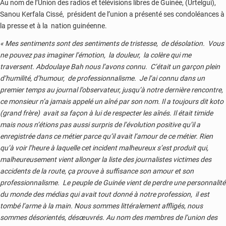
Au nom de l’Union des radios et télévisions libres de Guinée, (Urtelgui),
Sanou Kerfala Cissé, président de l’union a présenté ses condoléances à
la presse et à la nation guinéenne.
« Mes sentiments sont des sentiments de tristesse, de désolation. Vous
ne pouvez pas imaginer l’émotion, la douleur, la colère qui me
traversent. Abdoulaye Bah nous l’avons connu. C’était un garçon plein
d’humilité, d’humour, de professionnalisme. Je l’ai connu dans un
premier temps au journal l’observateur, jusqu’à notre dernière rencontre,
ce monsieur n’a jamais appelé un aîné par son nom. Il a toujours dit koto
(grand frère) avait sa façon à lui de respecter les aînés. Il était timide
mais nous n’étions pas aussi surpris de l’évolution positive qu’il a
enregistrée dans ce métier parce qu’il avait l’amour de ce métier. Rien
qu’à voir l’heure à laquelle cet incident malheureux s’est produit qui,
malheureusement vient allonger la liste des journalistes victimes des
accidents de la route, ça prouve à suffisance son amour et son
professionnalisme. Le peuple de Guinée vient de perdre une personnalité
du monde des médias qui avait tout donné à notre profession, il est
tombé l’arme à la main. Nous sommes littéralement affligés, nous
sommes désorientés, désœuvrés. Au nom des membres de l’union des