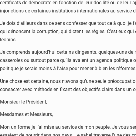
certificats de démocrate en fonction de leur docilité ou de leur
injonctions de certaines institutions internationales au service
Je dois d’ailleurs dans ce sens confesser que tout ce à quoi je
qui dénoncent la corruption, qui dictent les règles. C’est eux q
léonins.
Je comprends aujourd’hui certains dirigeants, quelques-uns de mes
casseroles ou surtout parce qu’ils avaient un agenda politique
politique je serais moins à l’aise pour mener à bien les réfo
Une chose est certaine, nous n’avons qu’une seule préoccupation. L
consacrer avec méthode en fixant des objectifs clairs dans un ord
Monsieur le Président,
Mesdames et Messieurs,
Mon uniforme je l’ai mise au service de mon peuple. Je vous ser
essaient de nourrir dans nos pays. Le sahel traverse l’une des cris