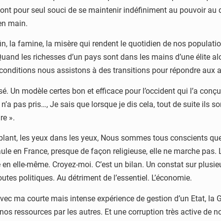
i ont pour seul souci de se maintenir indéfiniment au pouvoir au d
 en main.
n, la famine, la misère qui rendent le quotidien de nos population
Quand les richesses d’un pays sont dans les mains d’une élite 
 conditions nous assistons à des transitions pour répondre aux 
. Un modèle certes bon et efficace pour l’occident qui l’a conçu 
n’a pas pris…, Je sais que lorsque je dis cela, tout de suite ils 
re ».
emblant, les yeux dans les yeux, Nous sommes tous conscients q
 en France, presque de façon religieuse, elle ne marche pas. L
e en elle-même. Croyez-moi. C’est un bilan. Un constat sur plus
utes politiques. Au détriment de l’essentiel. L’économie.
Avec ma courte mais intense expérience de gestion d’un Etat, la 
 nos ressources par les autres. Et une corruption très active de 