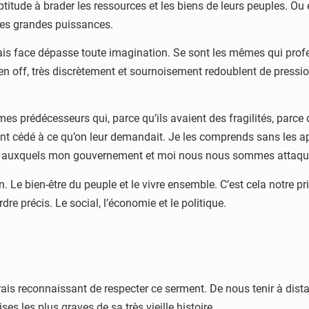
 aptitude à brader les ressources et les biens de leurs peuples. 
 des grandes puissances.
 fais face dépasse toute imagination. Se sont les mêmes qui prof
ui en off, très discrètement et sournoisement redoublent de press
 prédécesseurs qui, parce qu’ils avaient des fragilités, parce qu
 ont cédé à ce qu’on leur demandait. Je les comprends sans les 
rmes auxquels mon gouvernement et moi nous nous sommes attaqu
e bien-être du peuple et le vivre ensemble. C’est cela notre prior
re précis. Le social, l’économie et le politique.
ais reconnaissant de respecter ce serment. De nous tenir à dist
es les plus graves de sa très vieille histoire.