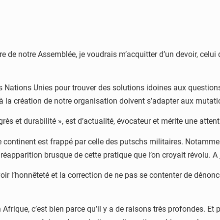
e de notre Assemblée, je voudrais m’acquitter d’un devoir, celui
s Nations Unies pour trouver des solutions idoines aux question
la création de notre organisation doivent s’adapter aux mutati
rès et durabilité », est d’actualité, évocateur et mérite une attent
 le continent est frappé par celle des putschs militaires. Notam
pparition brusque de cette pratique que l’on croyait révolu. A ju
ir l’honnêteté et la correction de ne pas se contenter de dénonce
Afrique, c’est bien parce qu’il y a de raisons très profondes. Et po