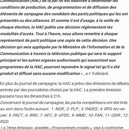
Communication (HAC) de la par loi est habilitée à déterminer les
conditions de production, de programmation et de diffusion des
éléments de campagne des candidats des partis politiques qui les ont
présentés ou des alliances. Et comme il est d’usage, à la veille de
chaque élection, la HAC publie une décision réglementant les
modalités d’accès. Tout à l’heure, nous allons remettre à chaque
représentant de parti politique une copie de cette décision. Une
décision qui sera appliquée par le Ministère de l’Information et de la
Communication à travers la télévision publique qui sera le support
principal et les autres organes audiovisuels qui souscriront aux
programmes de la HAC, pourront reprendre le signal tel qu’il a été
produit et diffusé sans aucune modification
« , a-t ‘il-déclaré.
En plus du journal de campagne, la HAC a prévu des émissions de débats
animés par des journalistes choisis par la HAC. La première émission
passera tous les dimanches à 21h.
Concernant le journal de campagne, les partis compétiteurs ont été tirés
au sort dans l’ordre suivant : 1- NGR ; 2- PLP ; 3- PADES ; 4- RPG Arc-en-
ciel ; 5- PACT ; 6- RRD ; 7- AFC ; 8- UFDG ; 9- MMD ; 10- FAN ; 11- UDIR ; 12-
RGD.
La 2ème émission, appelée « Programmes croisés », vise à confronter