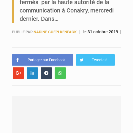
fermés par la haute autorité de la
Forces Vives en Guinée : la coalition critique la gestion de Mamadi Doumbouya
communication à Conakry, mercredi
dernier. Dans…
le:
31 octobre 2019
PUBLIÉ PAR
NADINE GUEPI KENFACK
Partager sur Facebook
Tweetez!