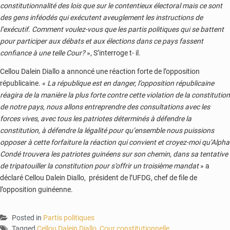
constitutionnalité des lois que sur le contentieux électoral mais ce sont
des gens inféodés qui exécutent aveuglement les instructions de
l’exécutif. Comment voulez-vous que les partis politiques qui se battent
pour participer aux débats et aux élections dans ce pays fassent
confiance à une telle Cour?
», S’interroge t- il.
Cellou Dalein Diallo a annoncé une réaction forte de l’opposition
républicaine. «
La république est en danger, l’opposition républicaine
réagira de la manière la plus forte contre cette violation de la constitution
de notre pays, nous allons entreprendre des consultations avec les
forces vives, avec tous les patriotes déterminés à défendre la
constitution, à défendre la légalité pour qu’ensemble nous puissions
opposer à cette forfaiture la réaction qui convient et croyez-moi qu’Alpha
Condé trouvera les patriotes guinéens sur son chemin, dans sa tentative
de tripatouiller la constitution pour s’offrir un troisième mandat
» a
déclaré Cellou Dalein Diallo, président de l’UFDG, chef de file de
l’opposition guinéenne.
Posted in
Partis politiques
Tagged
Cellou Dalein Diallo
,
Cour constitutionnelle
,