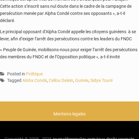
Cette action s’inscrit sans nul doute dans le cadre de la campagne de
persécution menée par Alpha Condé contre ses opposants », a-t-il
déclaré.
Le principal opposant d’Alpha Condé appelle les citoyens guinéens à se
lever, afin d’exiger l’arrêt des persécutions contre les leaders du FNDC
« Peuple de Guinée, mobilisons-nous pour exiger l’arrêt des persécutions
des membres du FNDC et de l’Opposition politique », a-t-il invité
Posted in
Politique
Tagged
Aloha Condé
,
Cellou Dalein
,
Guinée
,
Sidya Touré
Mentions legales
Copyright © 2008 - 2026
journaldeconakry.com
tous droits reservés