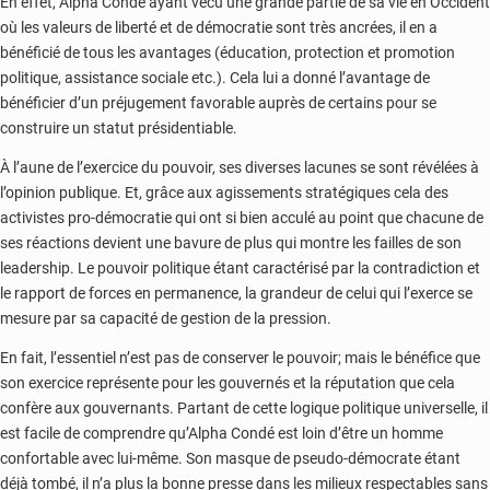
En effet, Alpha Condé ayant vécu une grande partie de sa vie en Occident
où les valeurs de liberté et de démocratie sont très ancrées, il en a
bénéficié de tous les avantages (éducation, protection et promotion
politique, assistance sociale etc.). Cela lui a donné l’avantage de
bénéficier d’un préjugement favorable auprès de certains pour se
construire un statut présidentiable.
À l’aune de l’exercice du pouvoir, ses diverses lacunes se sont révélées à
l’opinion publique. Et, grâce aux agissements stratégiques cela des
activistes pro-démocratie qui ont si bien acculé au point que chacune de
ses réactions devient une bavure de plus qui montre les failles de son
leadership. Le pouvoir politique étant caractérisé par la contradiction et
le rapport de forces en permanence, la grandeur de celui qui l’exerce se
mesure par sa capacité de gestion de la pression.
En fait, l’essentiel n’est pas de conserver le pouvoir; mais le bénéfice que
son exercice représente pour les gouvernés et la réputation que cela
confère aux gouvernants. Partant de cette logique politique universelle, il
est facile de comprendre qu’Alpha Condé est loin d’être un homme
confortable avec lui-même. Son masque de pseudo-démocrate étant
déjà tombé, il n’a plus la bonne presse dans les milieux respectables sans