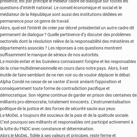
présence, est par principe le meilleur cadre de dialogue sur toutes les
questions d’intérêt national. Le conseil économique et social et le
médiateur de la République sont aussi des institutions dédiées en
permanence pour ce genre de travail.
Alors, quel est l’intérêt de créer par décret présidentiel un autre cadre dit
permanent de dialogue ? Quelle pertinence d’y discuter des problèmes
sectoriels dont la résolution relève de la responsabilité des ministères et
départements associés ? Les réponses à ces questions montrent
suffisamment le manque de sérieux de nos autorités.
Le monde entier et les Guinéens connaissent l’origine et les responsables
de la crise multidimensionnelle en cours dans notre pays. Alors, il est
inutile de faire semblant de ne rien voir ou de vouloir déplacer le débat.
Alpha Condé ne cesse de se vanter d’avoir anéanti l’opposition et
conséquemment toute forme de contradiction pacifique et
démocratique. Son régime continue de garder en prison des centaines de
militants pro-démocratie, totalement innocents. L’instrumentalisation
politique de la justice et des forces de sécurité saute aux yeux.
Le MoDeL a toujours été soucieux de la paix et de la quiétude sociale.
C’est pourquoi ses militants et responsables ont participé activement à
la lutte du FNDC avec constance et détermination.
Alors le MoDeL, fidèle à ses valeurs et principes, reste ferme et