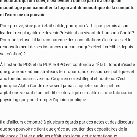
électoraux qui ont suivi, il est évident que ce parti n’a été qu’un
maquillage pour camoufler la façon antidémocratique de la conquête
et l’exercice du pouvoir.
Pour preuve, si ce parti était solide, pourquoi n’a-t-il pas permis à son
leader irremplaçable de devenir Président au vivant de Lansana Conté ?
Pourquoi refuse-t-il la transparence des consultations électorales et le
renouvellement de ses instances (aucun congrès électif crédible depuis
sa création) ?
À l’instar du PDG et du PUP, le RPG est confondu à l’État. Donc il n’existe
que grâce aux administrateurs territoriaux, aux ressources publiques et
aux fonctionnaires véreux. Ce qui en soi est illégal et honteux. C’est
pourquoi Alpha Condé ne se sent jamais inquiété par des petites
agitations venant d’un fief dit électoral qui en réalité est une fabrication
physiologique pour tromper l’opinion publique.
Il a d’ailleurs démontré à plusieurs égards par des actes et des discours
que son pouvoir ne tient que grâce au soutien des dépositaires de la
violence d’État et quelques affairistes locaux et internationaux.