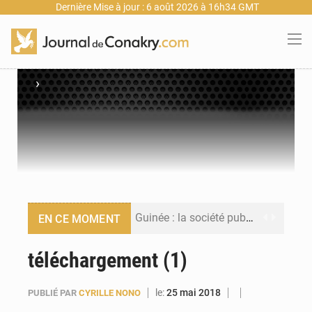
Dernière Mise à jour : 6 août 2026 à 16h34 GMT
›
Guinée : la société publique Nimba Mining Company signe sa première convention minière
EN CE MOMENT
Guinée : lancement du Club des financeurs pour faciliter l’accès des PME aux financements
téléchargement (1)
Guinée : 23 personnes interpellées après les affrontements entre Bankoumana et Djoma Balandou à Mandiana
le:
25 mai 2018
PUBLIÉ PAR
CYRILLE NONO
Guinée : Amara Camara prend la coordination de l’action de l’État en l’absence du président Mamadi Doumbouya