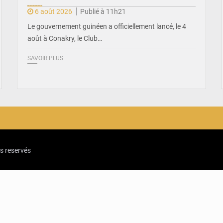
6 août 2026
Publié à 11h21
Le gouvernement guinéen a officiellement lancé, le 4
août à Conakry, le Club…
SAVOIR PLUS
ts reservés