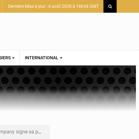
Dernière Mise à jour : 6 août 2026 à 16h34 GMT
SIERS
INTERNATIONAL
mière convention minière