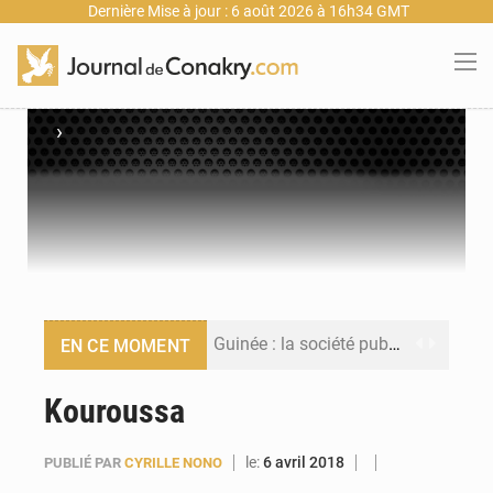
Dernière Mise à jour : 6 août 2026 à 16h34 GMT
›
Guinée : la société publique Nimba Mining Company signe sa première convention minière
EN CE MOMENT
Guinée : lancement du Club des financeurs pour faciliter l’accès des PME aux financements
Kouroussa
Guinée : 23 personnes interpellées après les affrontements entre Bankoumana et Djoma Balandou à Mandiana
le:
6 avril 2018
PUBLIÉ PAR
CYRILLE NONO
Guinée : Amara Camara prend la coordination de l’action de l’État en l’absence du président Mamadi Doumbouya