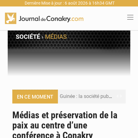
Dernière Mise à jour : 6 août 2026 à 16h34 GMT
SOCIÉTÉ
›
MÉDIAS
Guinée : la société publique Nimba Mining Company signe sa première convention minière
EN CE MOMENT
Guinée : lancement du Club des financeurs pour faciliter l’accès des PME aux financements
Médias et préservation de la
paix au centre d’une
Guinée : 23 personnes interpellées après les affrontements entre Bankoumana et Djoma Balandou à Mandiana
conférence à Conakry
Guinée : Amara Camara prend la coordination de l’action de l’État en l’absence du président Mamadi Doumbouya