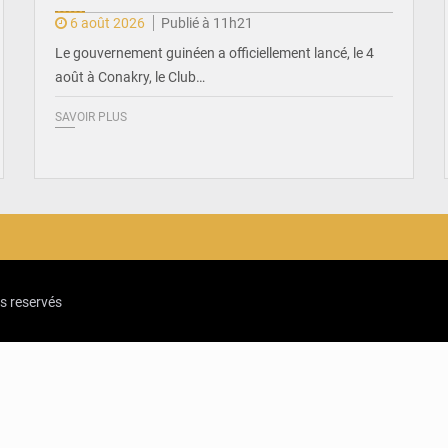
6 août 2026
Publié à 11h21
Le gouvernement guinéen a officiellement lancé, le 4
août à Conakry, le Club…
SAVOIR PLUS
ts reservés