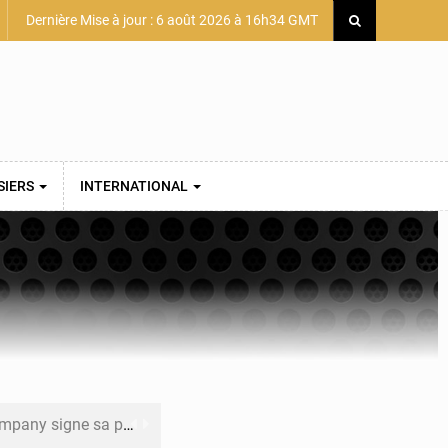
Dernière Mise à jour : 6 août 2026 à 16h34 GMT
SIERS
INTERNATIONAL
mière convention minière