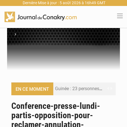
Dernière Mise à jour : 5 août 2026 à 16h49 GMT
›
Guinée : 23 personnes interpellées après les affrontements entre Bankoumana et Djoma Balandou à Mandiana
EN CE MOMENT
Guinée : Amara Camara prend la coordination de l’action de l’État en l’absence du président Mamadi Doumbouya
Conference-presse-lundi-
partis-opposition-pour-
Forces Vives en Guinée : la coalition critique la gestion de Mamadi Doumbouya
reclamer-annulation-
Guinée : Conakry explore un partenariat avec le groupe égyptien The Arab Contractors pour accélérer ses grands projets