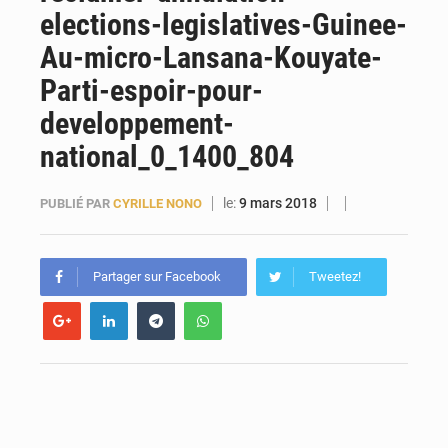
elections-legislatives-Guinee-
Guinée : l’Assemblée nationale valide d’importants financements pour les mines, l’énergie et les infrastructures
Au-micro-Lansana-Kouyate-
Parti-espoir-pour-
developpement-
national_0_1400_804
le:
9 mars 2018
PUBLIÉ PAR
CYRILLE NONO
Partager sur Facebook
Tweetez!