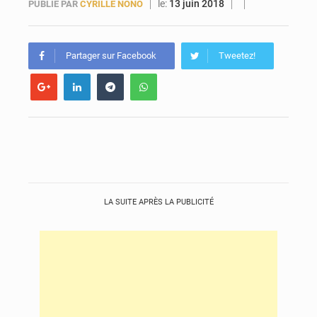
le:
13 juin 2018
PUBLIÉ PAR
CYRILLE NONO
Guinée : 23 personnes interpellées après les affrontements entre Bankoumana et Djoma Balandou à Mandiana
Partager sur Facebook
Tweetez!
LA SUITE APRÈS LA PUBLICITÉ