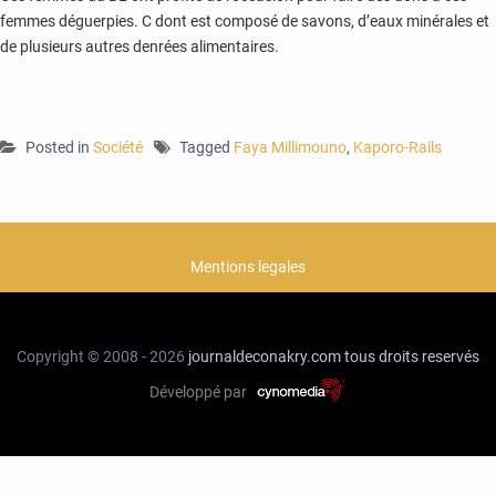
femmes déguerpies. C dont est composé de savons, d’eaux minérales et
de plusieurs autres denrées alimentaires.
Posted in
Société
Tagged
Faya Millimouno
,
Kaporo-Rails
Mentions legales
Copyright © 2008 - 2026
journaldeconakry.com
tous droits reservés
Développé par