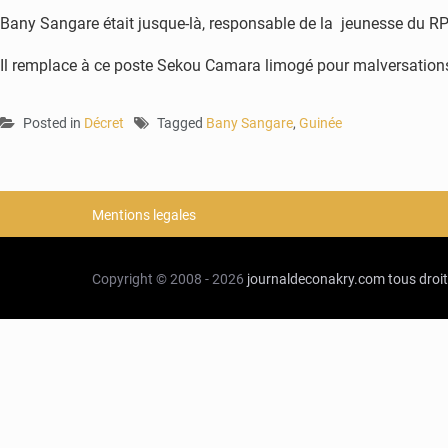
Bany Sangare était jusque-là, responsable de la jeunesse du RPG 
Il remplace à ce poste Sekou Camara limogé pour malversations
Posted in
Décret
Tagged
Bany Sangare
,
Guinée
Mentions legales
Copyright © 2008 - 2026
journaldeconakry.com
tous droi