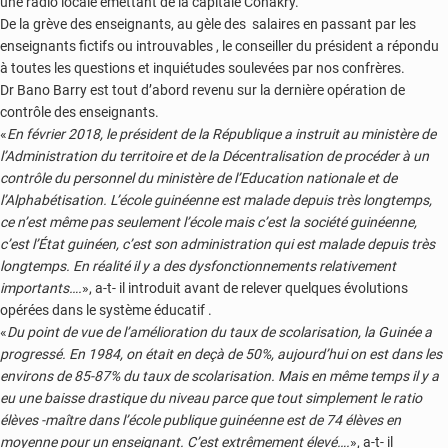
une radio locale émettant de la capitale Conakry.
De la grève des enseignants, au gèle des salaires en passant par les
enseignants fictifs ou introuvables , le conseiller du président a répondu
à toutes les questions et inquiétudes soulevées par nos confrères.
Dr Bano Barry est tout d’abord revenu sur la dernière opération de
contrôle des enseignants.
«
En février 2018, le président de la République a instruit au ministère de
l’Administration du territoire et de la Décentralisation de procéder à un
contrôle du personnel du ministère de l’Education nationale et de
l’Alphabétisation. L’école guinéenne est malade depuis très longtemps,
ce n’est même pas seulement l’école mais c’est la société guinéenne,
c’est l’État guinéen, c’est son administration qui est malade depuis très
longtemps. En réalité il y a des dysfonctionnements relativement
importants….
», a-t- il introduit avant de relever quelques évolutions
opérées dans le système éducatif .
«
Du point de vue de l’amélioration du taux de scolarisation, la Guinée a
progressé. En 1984, on était en deçà de 50%, aujourd’hui on est dans les
environs de 85-87% du taux de scolarisation. Mais en même temps il y a
eu une baisse drastique du niveau parce que tout simplement le ratio
élèves -maître dans l’école publique guinéenne est de 74 élèves en
moyenne pour un enseignant. C’est extrêmement élevé….
», a-t- il