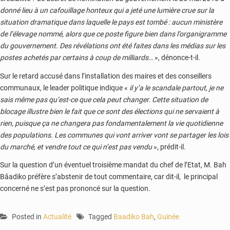
donné lieu à un cafouillage honteux qui a jeté une lumière crue sur la
situation dramatique dans laquelle le pays est tombé : aucun ministère
de l’élevage nommé, alors que ce poste figure bien dans l’organigramme
du gouvernement. Des révélations ont été faites dans les médias sur les
postes achetés par certains à coup de milliards…
», dénonce-t-il.
Sur le retard accusé dans l’installation des maires et des conseillers
communaux, le leader politique indique «
il y’a le scandale partout, je ne
sais même pas qu’est-ce que cela peut changer. Cette situation de
blocage illustre bien le fait que ce sont des élections qui ne servaient à
rien, puisque ça ne changera pas fondamentalement la vie quotidienne
des populations. Les communes qui vont arriver vont se partager les lois
du marché, et vendre tout ce qui n’est pas vendu
», prédit-il.
Sur la question d’un éventuel troisième mandat du chef de l’Etat, M. Bah
Bâadiko préfère s’abstenir de tout commentaire, car dit-il, le principal
concerné ne s’est pas prononcé sur la question.
Posted in
Actualité
Tagged
Baadiko Bah
,
Guinée