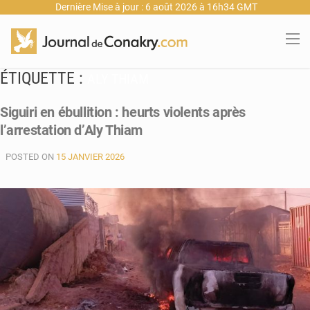
Dernière Mise à jour : 6 août 2026 à 16h34 GMT
ÉTIQUETTE :
ALY THIAM
Siguiri en ébullition : heurts violents après
l’arrestation d’Aly Thiam
POSTED ON
15 JANVIER 2026