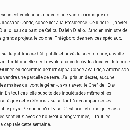
ocessus est enclenché à travers une vaste campagne de
’Alhassane Condé, conseiller à la Présidence. Ce lundi 21 janvier
llo issu du parti de Cellou Dalein Diallo. L’ancien ministre de
s grands projets, le colonel Thiégboro des services spéciaux,
ser le patrimoine bâti public et privé de la commune, ensuite
il traditionnellement dévolu aux collectivités locales. Interrogé
te Guinée en décembre dernier Alpha Condé avait déjà affiché son
s vendre une parcelle de terre. J’ai pris un décret, aucune
 maires qui vont le gérer », avait averti le Chef de l’Etat.
r. En tout cas, elle suscite des inquiétudes même si les
assuré que cette réforme vise surtout à accompagner les
t le pays. Personne n’est visé. C’est une réforme qui vise à
res sont élus avec de nouveaux programmes, il faut les
a capitale cette semaine.