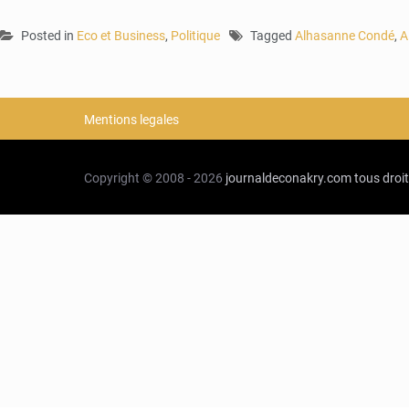
Posted in
Eco et Business
,
Politique
Tagged
Alhasanne Condé
,
A
Mentions legales
Copyright © 2008 - 2026
journaldeconakry.com
tous droi