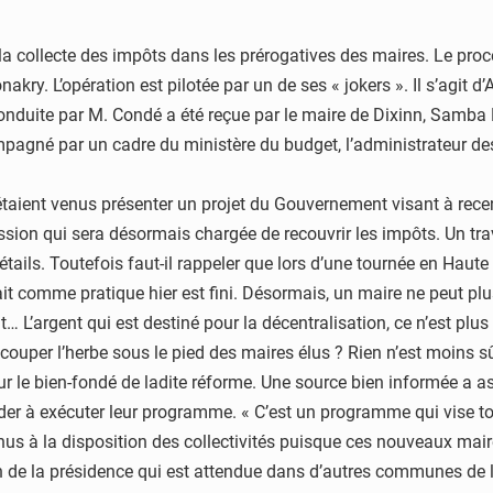
la collecte des impôts dans les prérogatives des maires. Le pr
kry. L’opération est pilotée par un de ses « jokers ». Il s’agit d
duite par M. Condé a été reçue par le maire de Dixinn, Samba Dia
compagné par un cadre du ministère du budget, l’administrateur de
étaient venus présenter un projet du Gouvernement visant à recen
ion qui sera désormais chargée de recouvrir les impôts. Un trava
détails. Toutefois faut-il rappeler que lors d’une tournée en Hau
tait comme pratique hier est fini. Désormais, un maire ne peut plu
argent qui est destiné pour la décentralisation, ce n’est plus les
ouper l’herbe sous le pied des maires élus ? Rien n’est moins sû
ur le bien-fondé de ladite réforme. Une source bien informée a 
der à exécuter leur programme. « C’est un programme qui vise tou
nus à la disposition des collectivités puisque ces nouveaux mai
n de la présidence qui est attendue dans d’autres communes de l