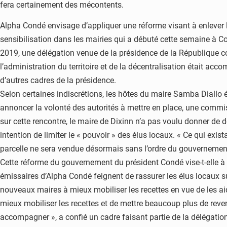
fera certainement des mécontents.
Alpha Condé envisage d’appliquer une réforme visant à enlever 
sensibilisation dans les mairies qui a débuté cette semaine à Cona
2019, une délégation venue de la présidence de la République con
l’administration du territoire et de la décentralisation était ac
d’autres cadres de la présidence.
Selon certaines indiscrétions, les hôtes du maire Samba Diallo 
annoncer la volonté des autorités à mettre en place, une commiss
sur cette rencontre, le maire de Dixinn n’a pas voulu donner de 
intention de limiter le « pouvoir » des élus locaux. « Ce qui exis
parcelle ne sera vendue désormais sans l’ordre du gouvernement… L’
Cette réforme du gouvernement du président Condé vise-t-elle à c
émissaires d’Alpha Condé feignent de rassurer les élus locaux s
nouveaux maires à mieux mobiliser les recettes en vue de les ai
mieux mobiliser les recettes et de mettre beaucoup plus de reve
accompagner », a confié un cadre faisant partie de la délégatio