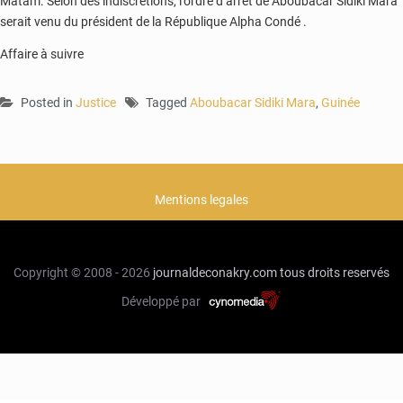
Matam. Selon des indiscrétions, l’ordre d’arrêt de Aboubacar Sidiki Mara
serait venu du président de la République Alpha Condé .
Affaire à suivre
Posted in
Justice
Tagged
Aboubacar Sidiki Mara
,
Guinée
Mentions legales
Copyright © 2008 - 2026
journaldeconakry.com
tous droits reservés
Développé par