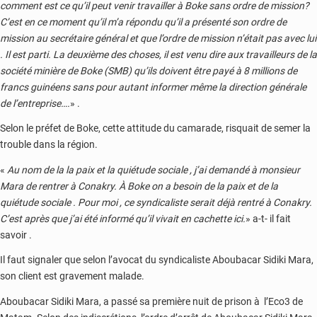
comment est ce qu’il peut venir travailler à Boke sans ordre de mission?
C’est en ce moment qu’il m’a répondu qu’il a présenté son ordre de
mission au secrétaire général et que l’ordre de mission n’était pas avec lui
. Il est parti. La deuxième des choses, il est venu dire aux travailleurs de la
société minière de Boke (SMB) qu’ils doivent être payé à 8 millions de
francs guinéens sans pour autant informer même la direction générale
de l’entreprise….
» .
Selon le préfet de Boke, cette attitude du camarade, risquait de semer la
trouble dans la région.
«
Au nom de la la paix et la quiétude sociale , j’ai demandé à monsieur
Mara de rentrer à Conakry. À Boke on a besoin de la paix et de la
quiétude sociale . Pour moi , ce syndicaliste serait déjà rentré à Conakry.
C’est après que j’ai été informé qu’il vivait en cachette ici.
» a-t- il fait
savoir .
Il faut signaler que selon l’avocat du syndicaliste Aboubacar Sidiki Mara,
son client est gravement malade.
Aboubacar Sidiki Mara, a passé sa première nuit de prison à l’Eco3 de