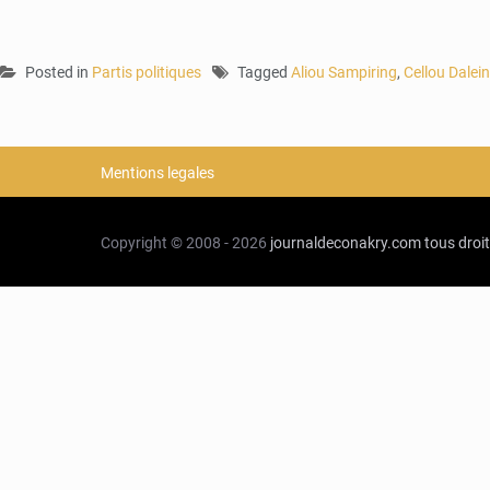
Posted in
Partis politiques
Tagged
Aliou Sampiring
,
Cellou Dalein
Mentions legales
Copyright © 2008 - 2026
journaldeconakry.com
tous droi