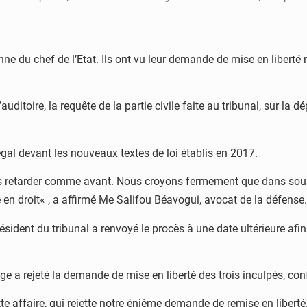
e du chef de l’Etat. Ils ont vu leur demande de mise en liberté re
auditoire, la requête de la partie civile faite au tribunal, sur la
égal devant les nouveaux textes de loi établis en 2017.
lus retarder comme avant. Nous croyons fermement que dans sous
e en droit« , a affirmé Me Salifou Béavogui, avocat de la défense.
sident du tribunal a renvoyé le procès à une date ultérieure afi
uge a rejeté la demande de mise en liberté des trois inculpés, c
e affaire, qui rejette notre énième demande de remise en liberté. 