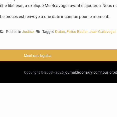
être libérés« , a expliqué Me Béavogui avant d’ajouter: « Nous n
Le procès est renvoyé à une date inconnue pour le moment.
Posted in
Justice
Tagged
Dixinn
,
Fatou Badiar
,
Jean Guilavogui
Mentions legales
Copyright © 2008 - 2026
journaldeconakry.com
tous droi