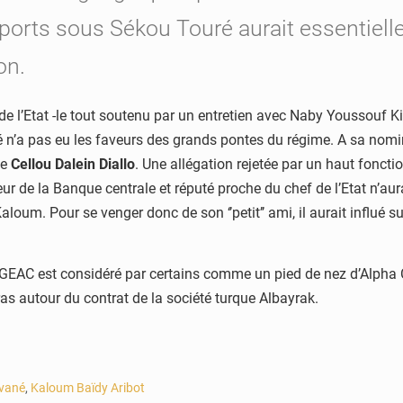
ansports sous Sékou Touré aurait essentie
on.
l’Etat -le tout soutenu par un entretien avec Naby Youssouf Kir
 n’a pas eu les faveurs des grands pontes du régime. A sa nomi
de
Cellou Dalein Diallo
. Une allégation rejetée par un haut fonctio
eur de la Banque centrale et réputé proche du chef de l’Etat n’aur
Kaloum. Pour se venger donc de son ‘’petit’’ ami, il aurait influé 
C est considéré par certains comme un pied de nez d’Alpha Cond
ras autour du contrat de la société turque Albayrak.
vané
,
Kaloum Baïdy Aribot