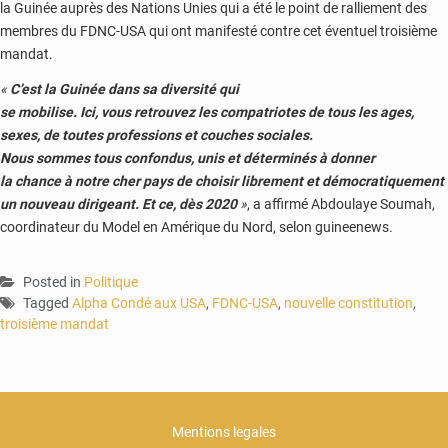
la Guinée auprès des Nations Unies qui a été le point de ralliement des
membres du FDNC-USA qui ont manifesté contre cet éventuel troisième
mandat.
«
C’est
la
Guinée
dans
sa
diversité
qui
se
mobilise
.
Ici,
vous
retrouvez
les
compatriotes
de
tous
les ages,
sexes, de toutes professions
et couches
sociales
.
Nous
sommes
tous
confondus
,
unis
et déterminés à donner
la
chance
à
notre
cher
pays
de
choisir
librement
et
démocratiquement
un nouveau
dirigeant
. Et
ce
,
dès
2020
»
, a affirmé
Abdoulaye Soumah,
coordinateur du Model en Amérique du Nord, selon guineenews.
Posted in
Politique
Tagged
Alpha Condé aux USA
,
FDNC-USA
,
nouvelle constitution
,
troisième mandat
Mentions legales