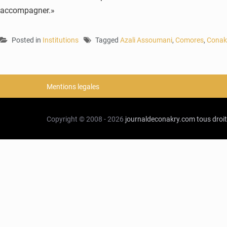
accompagner.»
Posted in
Institutions
Tagged
Azali Assoumani
,
Comores
,
Conak
Mentions legales
Copyright © 2008 - 2026
journaldeconakry.com
tous droi