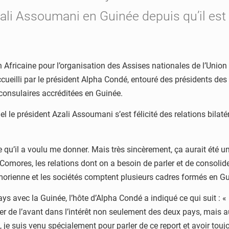
ali Assoumani en Guinée depuis qu’il est 
Union Africaine pour l’organisation des Assises nationales de l’U
 accueilli par le président Alpha Condé, entouré des présidents d
onsulaires accréditées en Guinée.
quel le président Azali Assoumani s’est félicité des relations bi
ge qu’il a voulu me donner. Mais très sincèrement, ça aurait été un
 Comores, les relations dont on a besoin de parler et de consoli
comorienne et les sociétés comptent plusieurs cadres formés en Gu
ays avec la Guinée, l’hôte d’Alpha Condé a indiqué ce qui suit : 
ler de l’avant dans l’intérêt non seulement des deux pays, mais au
 je suis venu spécialement pour parler de ce report et avoir to