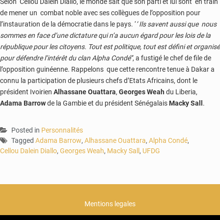
Selon Cellou Dalein Diallo, le monde sait que son parti et lui sont en train
de mener un combat noble avec ses collègues de l’opposition pour
l’instauration de la démocratie dans le pays. ‘
’ Ils savent aussi que nous
sommes en face d’une dictature qui n’a aucun égard pour les lois de la
république pour les citoyens. Tout est politique, tout est défini et organisé
pour défendre l’intérêt du clan Alpha Condé’’
, a fustigé le chef de file de
l’opposition guinéenne. Rappelons que cette rencontre tenue à Dakar a
connu la participation de plusieurs chefs d’Etats Africains, dont le
président Ivoirien
Alhassane Ouattara
,
Georges Weah
du Liberia,
Adama Barrow
de la Gambie et du président Sénégalais
Macky Sall
.
Posted in
Personnalités
Tagged
Adama Barrow
,
Alhassane Ouattara
,
Alpha Condé
,
Cellou Dalein Diallo
,
Georges Weah
,
Macky Sall
,
UFDG
Mentions legales