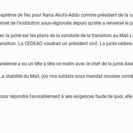
e baptême de feu pour Nana Akufo-Addo comme président de la con
et de l’institution sous-régionale depuis qu’elle a renversé le pr
ec la junte sur les plans de la conduite de la transition au Mali
transition. La CEDEAO voudrait un président civil. La junte céd
hanéenne a eu un tête à tête ce matin avec le chef de la junte Ass
 La stabilité du Mali, (où nos soldats sous mandat onusien combat
 répondre favorablement à ses exigences faute de quoi, elle pou