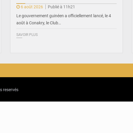
6 août 2026
Publié à 11h21
Le gouvernement guinéen a officiellement lancé, le 4
août à Conakry, le Club…
SAVOIR PLUS
ts reservés