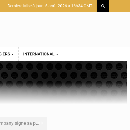
Dernière Mise à jour : 6 août 2026 à 16h34 GMT
SIERS
INTERNATIONAL
mière convention minière