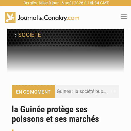
Dernière Mise à jour : 6 août 2026 à 16h34 GMT
›
SOCIÉTÉ
Guinée : la société publique Nimba Mining Company signe sa première convention minière
EN CE MOMENT
Guinée : lancement du Club des financeurs pour faciliter l’accès des PME aux financements
la Guinée protège ses
poissons et ses marchés
Guinée : 23 personnes interpellées après les affrontements entre Bankoumana et Djoma Balandou à Mandiana
Guinée : Amara Camara prend la coordination de l’action de l’État en l’absence du président Mamadi Doumbouya