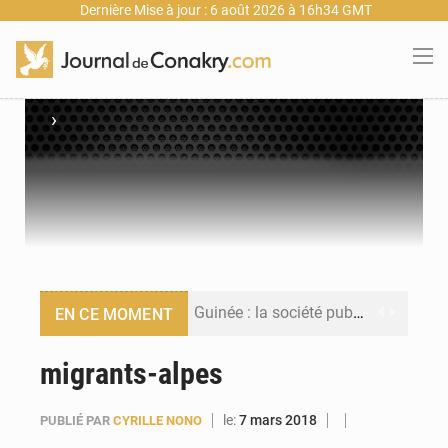
Dernière Mise à jour : 6 août 2026 à 16h34 GMT
›
Guinée : la société publique Nimba Mining Company signe sa première convention minière
EN CE MOMENT
Guinée : lancement du Club des financeurs pour faciliter l’accès des PME aux financements
migrants-alpes
Guinée : 23 personnes interpellées après les affrontements entre Bankoumana et Djoma Balandou à Mandiana
le:
7 mars 2018
PUBLIÉ PAR
CYRILLE NONO
Guinée : Amara Camara prend la coordination de l’action de l’État en l’absence du président Mamadi Doumbouya