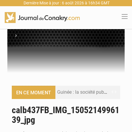
Dernière Mise à jour : 6 août 2026 à 16h34 GMT
›
Guinée : la société publique Nimba Mining Company signe sa première convention minière
EN CE MOMENT
Guinée : lancement du Club des financeurs pour faciliter l’accès des PME aux financements
calb437FB_IMG_15052149961
39_jpg
Guinée : 23 personnes interpellées après les affrontements entre Bankoumana et Djoma Balandou à Mandiana
Guinée : Amara Camara prend la coordination de l’action de l’État en l’absence du président Mamadi Doumbouya