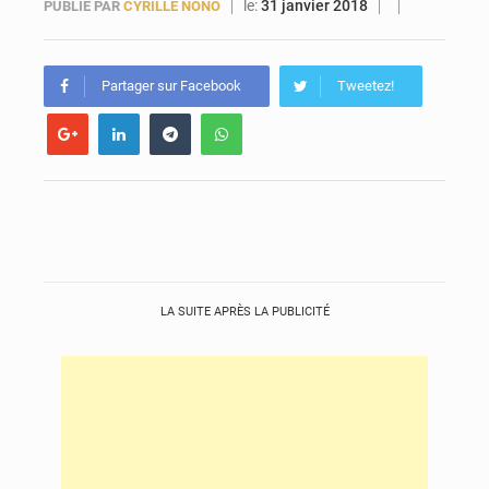
le:
31 janvier 2018
PUBLIÉ PAR
CYRILLE NONO
Forces Vives en Guinée : la coalition critique la gestion de Mamadi Doumbouya
Partager sur Facebook
Tweetez!
LA SUITE APRÈS LA PUBLICITÉ