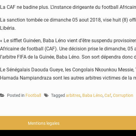
La CAF ne badine plus. L’instance dirigeante du football Africain
La sanction tombée ce dimanche 05 aout 2018, vise huit (8) offici
Libéria.
« Le sifflet Guinéen, Baba Léno vient d’être suspendu provisoire
Africaine de football (CAF). Une décision prise le dimanche, 05 a
l’arbitre FIFA de la Guinée, Baba Léno. Son sort dépendra donc d
Le Sénégalais Daouda Gueye, les Congolais Nkounkou Messie, Y
Hamada Nampiandraza sont les autres arbitres victimes de la m
Posted in
Football
Tagged
arbitres
,
Baba Léno
,
Caf
,
Corruption
Mentions legales