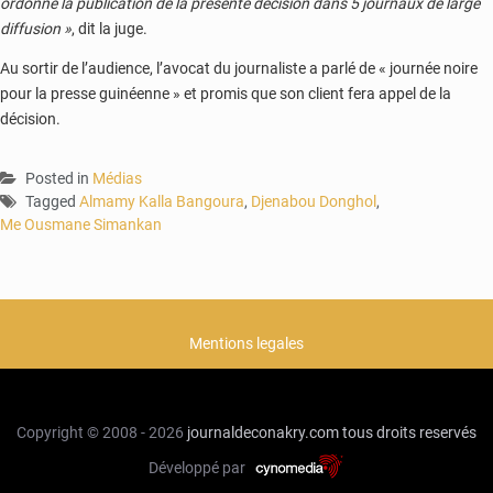
ordonne la publication de la présente décision dans 5 journaux de large
diffusion »
, dit la juge.
Au sortir de l’audience, l’avocat du journaliste a parlé de « journée noire
pour la presse guinéenne » et promis que son client fera appel de la
décision.
Posted in
Médias
Tagged
Almamy Kalla Bangoura
,
Djenabou Donghol
,
Me Ousmane Simankan
Mentions legales
Copyright © 2008 - 2026
journaldeconakry.com
tous droits reservés
Développé par