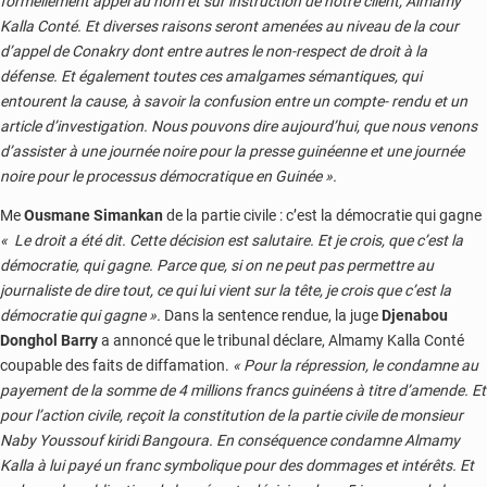
formellement appel au nom et sur instruction de notre client, Almamy
Kalla Conté. Et diverses raisons seront amenées au niveau de la cour
d’appel de Conakry dont entre autres le non-respect de droit à la
défense. Et également toutes ces amalgames sémantiques, qui
entourent la cause, à savoir la confusion entre un compte- rendu et un
article d’investigation. Nous pouvons dire aujourd’hui, que nous venons
d’assister à une journée noire pour la presse guinéenne et une journée
noire pour le processus démocratique en Guinée ».
Me
Ousmane Simankan
de la partie civile : c’est la démocratie qui gagne
« Le droit a été dit. Cette décision est salutaire. Et je crois, que c’est la
démocratie, qui gagne. Parce que, si on ne peut pas permettre au
journaliste de dire tout, ce qui lui vient sur la tête, je crois que c’est la
démocratie qui gagne ».
Dans la sentence rendue, la juge
Djenabou
Donghol Barry
a annoncé que le tribunal déclare, Almamy Kalla Conté
coupable des faits de diffamation.
« Pour la répression, le condamne au
payement de la somme de 4 millions francs guinéens à titre d’amende. Et
pour l’action civile, reçoit la constitution de la partie civile de monsieur
Naby Youssouf kiridi Bangoura. En conséquence condamne Almamy
Kalla à lui payé un franc symbolique pour des dommages et intérêts. Et