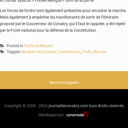
et Oumar Sylla dit « Foniké Menguè » sont de la partie.
Les forces de l’ordre sont également présentes pour encadrer la marche.
Mais également à empêcher les manifestants de sortir de l’itinéraire
proposé par le Gouverneur de Conakry, qui il faut le rappeler, a été rejeté
par le Front national pour la défense de la Constitution.
Posted in
Partis politiques
Tagged
aéroport de Conakry
,
Constitution
,
Fndc
,
Marche
Mentions legales
Copyright © 2008 - 2026
journaldeconakry.com
tous droits reservés
Développé par