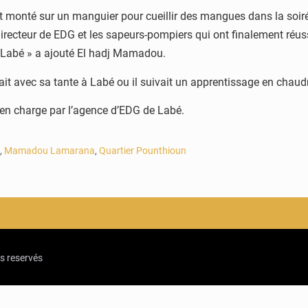
nté sur un manguier pour cueillir des mangues dans la soirée av
le directeur de EDG et les sapeurs-pompiers qui ont finalement ré
de Labé » a ajouté El hadj Mamadou.
vait avec sa tante à Labé ou il suivait un apprentissage en chaud
e en charge par l’agence d’EDG de Labé.
,
Mamadou Lamarana
,
Quartier Pounthioun
ts reservés