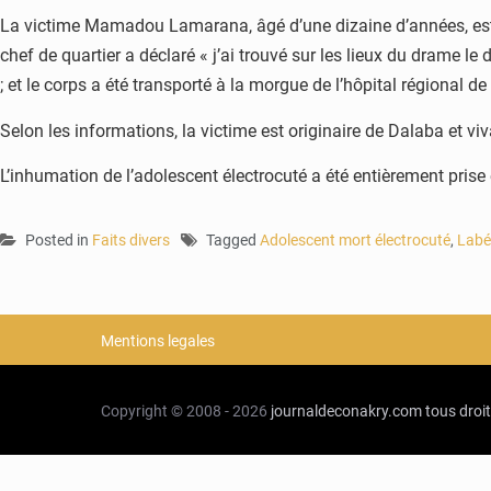
La victime Mamadou Lamarana, âgé d’une dizaine d’années, est mo
chef de quartier a déclaré « j’ai trouvé sur les lieux du drame 
; et le corps a été transporté à la morgue de l’hôpital régional 
Selon les informations, la victime est originaire de Dalaba et vi
L’inhumation de l’adolescent électrocuté a été entièrement pris
Posted in
Faits divers
Tagged
Adolescent mort électrocuté
,
Labé
Mentions legales
Copyright © 2008 - 2026
journaldeconakry.com
tous droi