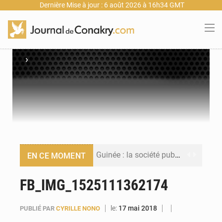
Dernière Mise à jour : 6 août 2026 à 16h34 GMT
›
Guinée : la société publique Nimba Mining Company signe sa première convention minière
EN CE MOMENT
Guinée : lancement du Club des financeurs pour faciliter l’accès des PME aux financements
FB_IMG_1525111362174
Guinée : 23 personnes interpellées après les affrontements entre Bankoumana et Djoma Balandou à Mandiana
le:
17 mai 2018
PUBLIÉ PAR
CYRILLE NONO
Guinée : Amara Camara prend la coordination de l’action de l’État en l’absence du président Mamadi Doumbouya