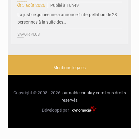
5 août 2026
Publié à 16h49
La justice guinéenne a annoncé l’interpellation de 23
personnes à la suite des…
SAVOIR PLUS
Mentions legales
Copyright © 2008 - 2026
journaldeconakry.com
tous droits
reservés
Développé par