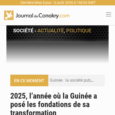
Dernière Mise à jour : 6 août 2026 à 16h34 GMT
SOCIÉTÉ
›
ACTUALITÉ
,
POLITIQUE
Guinée : la société publique Nimba Mining Company signe sa première convention minière
EN CE MOMENT
Guinée : lancement du Club des financeurs pour faciliter l’accès des PME aux financements
2025, l’année où la Guinée a
posé les fondations de sa
Guinée : 23 personnes interpellées après les affrontements entre Bankoumana et Djoma Balandou à Mandiana
transformation
Guinée : Amara Camara prend la coordination de l’action de l’État en l’absence du président Mamadi Doumbouya