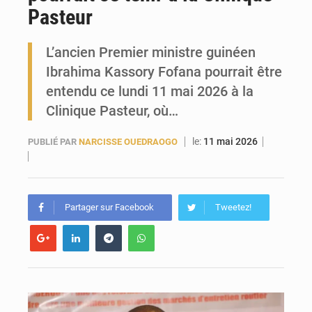
Pasteur
Forces Vives en Guinée : la coalition critique la gestion de Mamadi Doumbouya
L’ancien Premier ministre guinéen
Ibrahima Kassory Fofana pourrait être
entendu ce lundi 11 mai 2026 à la
Clinique Pasteur, où…
le:
11 mai 2026
PUBLIÉ PAR
NARCISSE OUEDRAOGO
Partager sur Facebook
Tweetez!