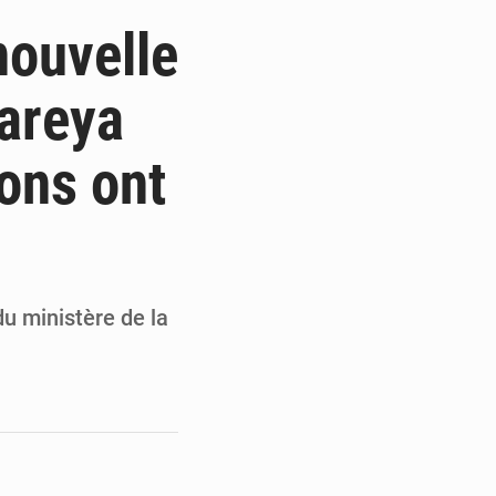
 des PME aux financements
nouvelle
 et Djoma Balandou à Mandiana
Wareya
 du président Mamadi Doumbouya
ons ont
on de Mamadi Doumbouya
u ministère de la