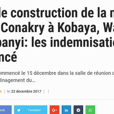
6 août 2026
Guinée : lancement du Club des financeurs pour faciliter l’accès
de construction de la 
5 août 2026
Guinée : 23 personnes interpellées après les affrontements entre Bankoumana
e Conakry à Kobaya, 
5 août 2026
Guinée : Amara Camara prend la coordination de l’action de l’État en l’absence
anyi: les indemnisati
5 août 2026
Forces Vives en Guinée : la coalition critique la gesti
ncé
commencé le 15 décembre dans la salle de réunion d
Aménagement du…
le:
22 décembre 2017
A
book
Tweetez!