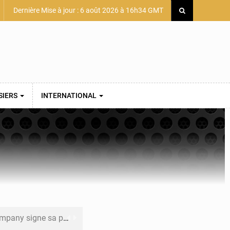
Dernière Mise à jour : 6 août 2026 à 16h34 GMT
SIERS
INTERNATIONAL
mière convention minière