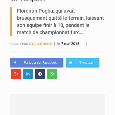
Florentin Pogba, qui avait
Forces Vives en Guinée : la coalition critique la gestion de Mamadi Doumbouya
brusquement quitté le terrain, laissant
son équipe finir à 10, pendant le
match de championnat turc…
le:
7 mai 2018
PUBLIÉ PAR
CYRILLE NONO
Partager sur Facebook
Tweetez!