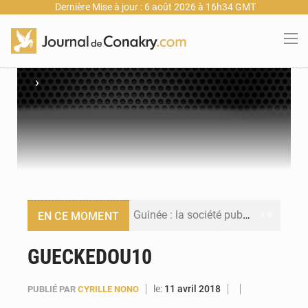
Dernière Mise à jour : 6 août 2026 à 16h34 GMT
›
Guinée : la société publique Nimba Mining Company signe sa première convention minière
EN CE MOMENT
Guinée : lancement du Club des financeurs pour faciliter l’accès des PME aux financements
GUECKEDOU10
Guinée : 23 personnes interpellées après les affrontements entre Bankoumana et Djoma Balandou à Mandiana
le:
11 avril 2018
PUBLIÉ PAR
CYRILLE NONO
Guinée : Amara Camara prend la coordination de l’action de l’État en l’absence du président Mamadi Doumbouya