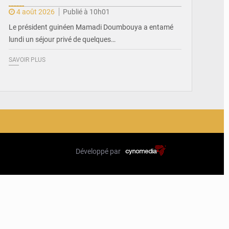
4 août 2026
Publié à 10h01
Le président guinéen Mamadi Doumbouya a entamé
lundi un séjour privé de quelques…
SAVOIR PLUS
Développé par