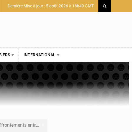
Dernière Mise à jour : 5 août 2026 à 16h49 GMT
SIERS
INTERNATIONAL
 et Djoma Balandou à Mandiana