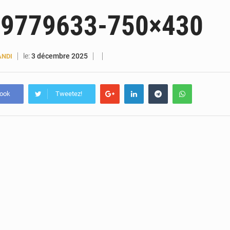
5 août 2026
Guinée : Amara Camara prend la coordination de l’action de l’État en l’absence
9779633-750×430
5 août 2026
Forces Vives en Guinée : la coalition critique la gesti
4 août 2026
Guinée : Conakry explore un partenariat avec le groupe égyptien The Arab Contractors 
le:
3 décembre 2025
ANDI
4 août 2026
Guinée : l’Assemblée nationale valide d’importants financements pour les mines, l
book
Tweetez!